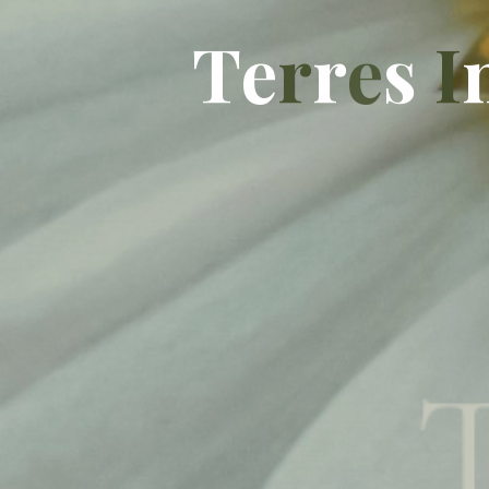
T
e
r
r
r
e
s
I