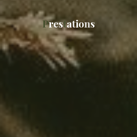
P
r
e
s
t
a
t
i
o
n
s