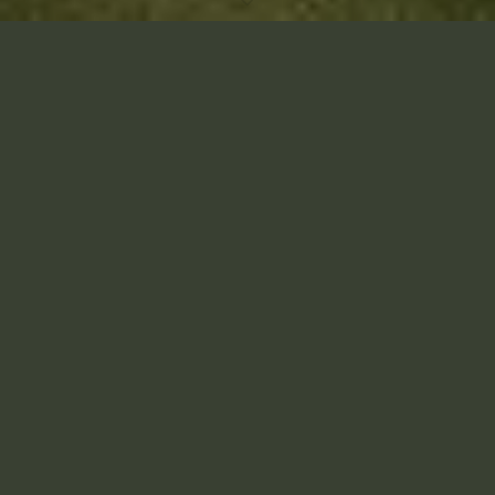
Accueil
Je suis ravie de vous présenter un ensemble de prestations
conçues pour vous accompagner sur le chemin de l’équilibre et de
l’épanouissement personnel. En tant que Psycho-Praticienne, je
m’engage à vous offrir un
soutien complet et une prise en
charge optimum
au cours de nos séances. Pour cela, je combine
différentes approches thérapeutiques
pour répondre à vos
besoins uniques.
Séances de Prise en Charge Psychologique :
Dans le cadre de ces séances, nous plongerons au cœur de votre
être pour explorer vos pensées, vos émotions et vos
comportements. Grâce à une écoute attentive et à des techniques
thérapeutiques adaptées, nous travaillerons ensemble à résoudre