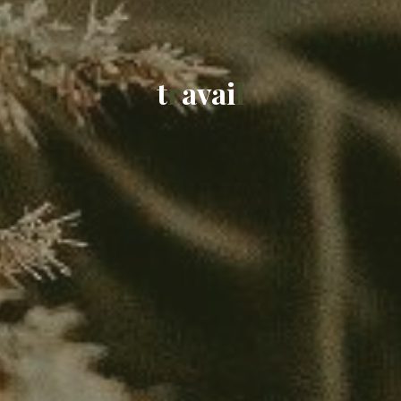
t
r
a
v
a
i
l