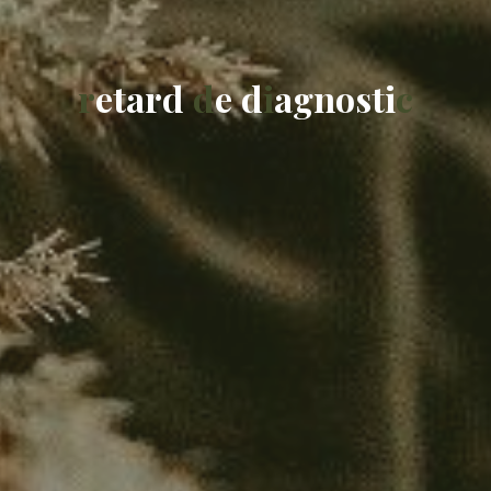
r
e
t
a
r
d
d
e
d
i
a
g
n
o
s
t
i
c