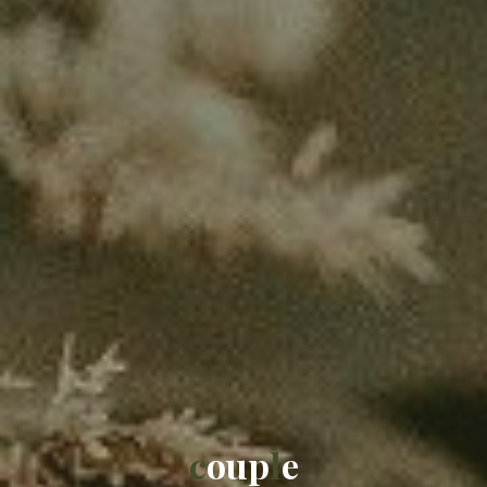
c
o
u
p
l
e