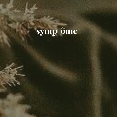
s
y
m
p
t
ô
m
e
s