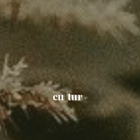
c
u
l
t
u
r
e