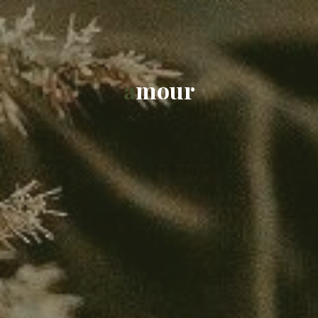
a
m
o
u
r