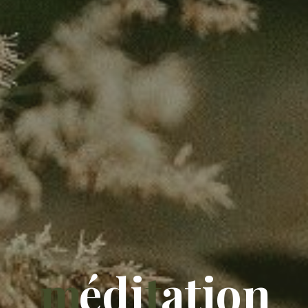
m
é
d
i
t
a
t
i
o
n